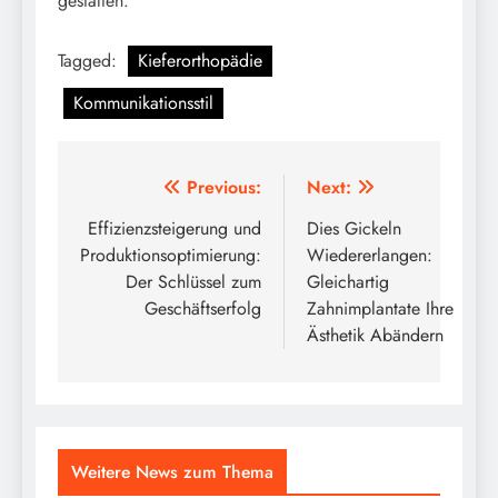
gestalten.
Tagged:
Kieferorthopädie
Kommunikationsstil
Post
Previous:
Next:
navigation
Effizienzsteigerung und
Dies Gickeln
Produktionsoptimierung:
Wiedererlangen:
Der Schlüssel zum
Gleichartig
Geschäftserfolg
Zahnimplantate Ihre
Ästhetik Abändern
Weitere News zum Thema