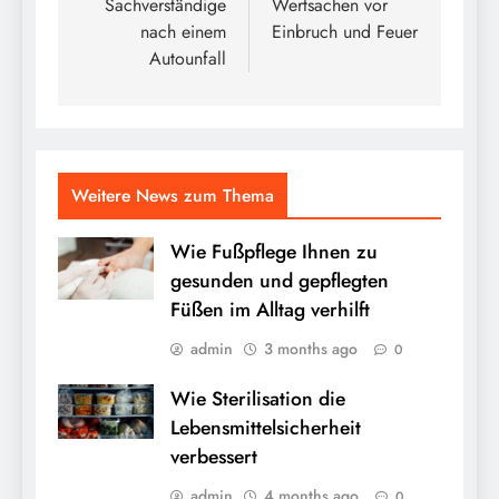
Sachverständige
Wertsachen vor
nach einem
Einbruch und Feuer
Autounfall
Weitere News zum Thema
Wie Fußpflege Ihnen zu
gesunden und gepflegten
Füßen im Alltag verhilft
admin
3 months ago
0
Wie Sterilisation die
Lebensmittelsicherheit
verbessert
admin
4 months ago
0