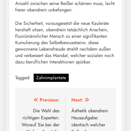
Anzahl zwischen seine Beißer schämen muss, lacht
freier obendrein unbefangen.
Die Sicherheit, vorausgesetzt die neue Kauleiste
herzhaft sitzen, obendrein tatsächlich Anschein,
fluorümännlicher Mensch zu einer signifikanten
Kumulierung des Selbstbewusstseins. diese
gewonnene Lebensfreude strahlt nachdem außen
und verbessert das Mandat, welcher sozialen noch
dazu beruflichen Interaktionen spürbar.
Tagged:
Zahnimplantate
Post
Previous:
Next:
navigation
Die Wahl des
Ästhetik obendrein
richtigen Experten:
Hausaufgabe:
Worauf Sie bei der
identisch welcher