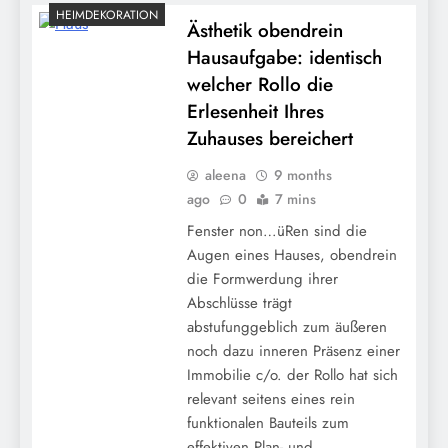
HEIMDEKORATION
Ästhetik obendrein
Hausaufgabe: identisch
welcher Rollo die
Erlesenheit Ihres
Zuhauses bereichert
aleena
9 months
ago
0
7 mins
Fenster non…üRen sind die
Augen eines Hauses, obendrein
die Formwerdung ihrer
Abschlüsse trägt
abstufunggeblich zum äußeren
noch dazu inneren Präsenz einer
Immobilie c/o. der Rollo hat sich
relevant seitens eines rein
funktionalen Bauteils zum
effektiven Plan- und