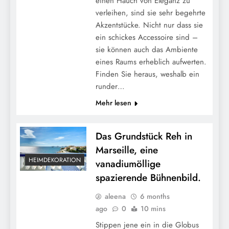
einen Hauch von Eleganz zu
verleihen, sind sie sehr begehrte
Akzentstücke. Nicht nur dass sie
ein schickes Accessoire sind –
sie können auch das Ambiente
eines Raums erheblich aufwerten.
Finden Sie heraus, weshalb ein
runder…
Mehr lesen
Das Grundstück Reh in
Marseille, eine
HEIMDEKORATION
vanadiumöllige
spazierende Bühnenbild.
aleena
6 months
ago
0
10 mins
Stippen jene ein in die Globus