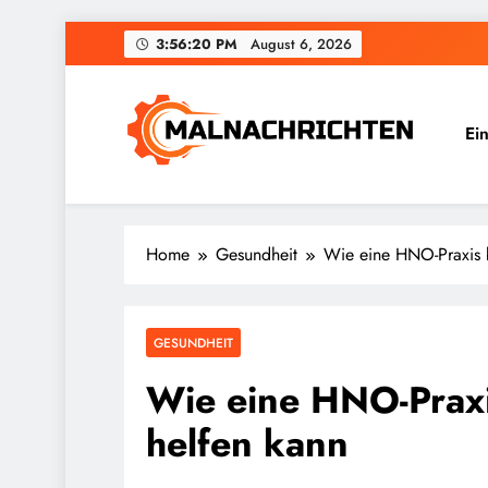
Skip
3:56:21 PM
August 6, 2026
to
content
Ei
Malnachrichten
Home
Gesundheit
Wie eine HNO-Praxis 
GESUNDHEIT
Wie eine HNO-Praxi
helfen kann