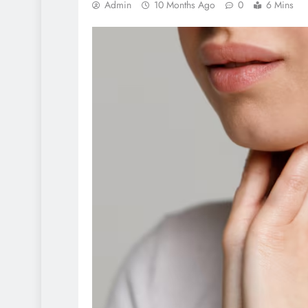
Admin
10 Months Ago
0
6 Mins