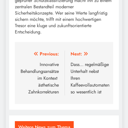
geprüfter Schutzklassifizierung macht ihn zu einem
zentralen Bestandteil moderner
Sicherheitskonzepte. Wer seine Werte langfristig
sichern möchte, trifft mit einem hochwertigen
Tresor eine kluge und zukunftsorientierte
Entscheidung.
Post
Previous:
Next:
navigation
Innovative
Dass… regelmäßige
Behandlungsansätze
Unterhalt nebst
im Kontext
Ihren
ästhetische
Kaffeevollautomaten
Zahnkorrekturen
so wesentlich ist
Weitere News zum Thema