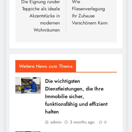
navigation
Die Eignung runder
Wie
Teppiche als ideale
Fliesenverlegung
Akzentstücke in
Ihr Zuhause
modernen
Verschönern Kann
Wohnräumen
Weitere News zum Thema
Die wichtigsten
Dienstleistungen, die Ihre
Immobilie sicher,
funktionsfähig und effizient
halten
admin
3 months ago
0