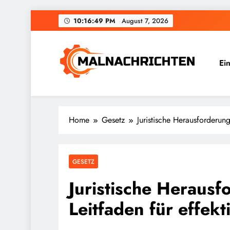
Skip
10:16:50 PM
August 7, 2026
to
content
Ei
Malnachrichten
Home
Gesetz
Juristische Herausforderung
GESETZ
Juristische Herausf
Leitfaden für effek