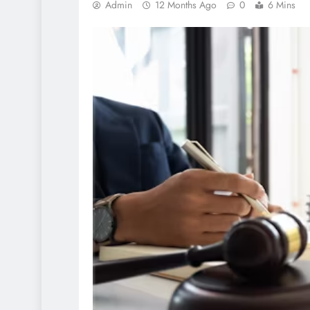
Admin
12 Months Ago
0
6 Mins