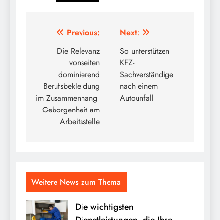
Post
Previous:
Next:
navigation
Die Relevanz
So unterstützen
vonseiten
KFZ-
dominierend
Sachverständige
Berufsbekleidung
nach einem
im Zusammenhang
Autounfall
Geborgenheit am
Arbeitsstelle
Weitere News zum Thema
Die wichtigsten
Dienstleistungen, die Ihre