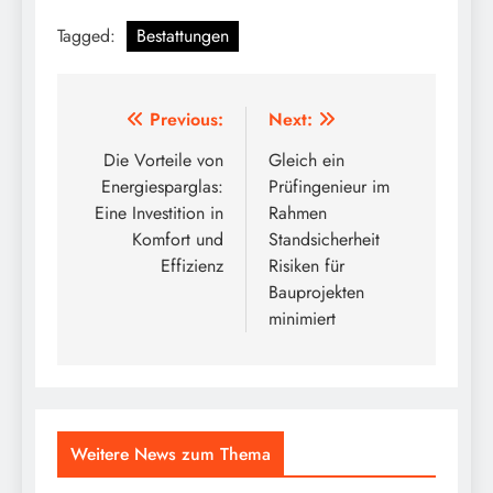
Tagged:
Bestattungen
Post
Previous:
Next:
navigation
Die Vorteile von
Gleich ein
Energiesparglas:
Prüfingenieur im
Eine Investition in
Rahmen
Komfort und
Standsicherheit
Effizienz
Risiken für
Bauprojekten
minimiert
Weitere News zum Thema